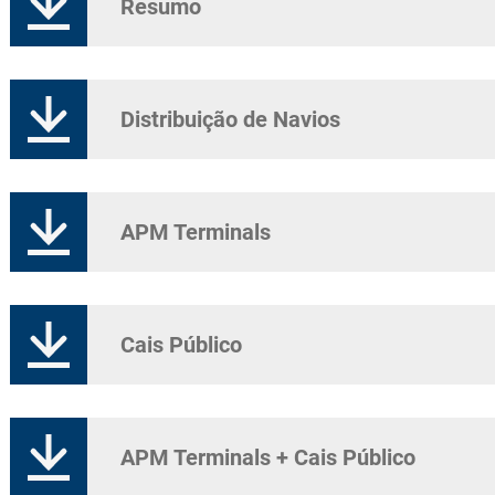
Resumo
ERAÇÕES
TERMINAL DE CRUZEIROS
CONTRATO
EXPLORA
PORTUÁRI
COMBATE
Distribuição de Navios
APM Terminals
Cais Público
APM Terminals + Cais Público