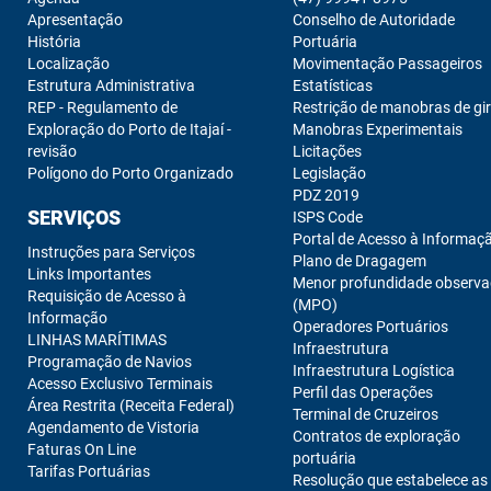
Apresentação
Conselho de Autoridade
História
Portuária
Localização
Movimentação Passageiros
Estrutura Administrativa
Estatísticas
REP - Regulamento de
Restrição de manobras de gi
Exploração do Porto de Itajaí -
Manobras Experimentais
revisão
Licitações
Polígono do Porto Organizado
Legislação
PDZ 2019
SERVIÇOS
ISPS Code
Portal de Acesso à Informaç
Instruções para Serviços
Plano de Dragagem
Links Importantes
Menor profundidade observ
Requisição de Acesso à
(MPO)
Informação
Operadores Portuários
LINHAS MARÍTIMAS
Infraestrutura
Programação de Navios
Infraestrutura Logística
Acesso Exclusivo Terminais
Perfil das Operações
Área Restrita (Receita Federal)
Terminal de Cruzeiros
Agendamento de Vistoria
Contratos de exploração
Faturas On Line
portuária
Tarifas Portuárias
Resolução que estabelece as