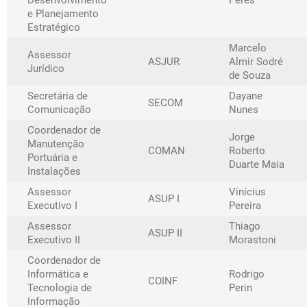
Desenvolvimento
Peres
e Planejamento
Estratégico
Marcelo
Assessor
ASJUR
Almir Sodré
Jurídico
de Souza
Secretária de
Dayane
SECOM
Comunicação
Nunes
Coordenador de
Jorge
Manutenção
COMAN
Roberto
Portuária e
Duarte Maia
Instalações
Assessor
Vinícius
ASUP I
Executivo I
Pereira
Assessor
Thiago
ASUP II
Executivo II
Morastoni
Coordenador de
Informática e
Rodrigo
COINF
Tecnologia de
Perin
Informação