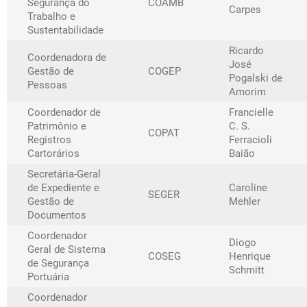
Segurança do
COAMB
Carpes
Trabalho e
Sustentabilidade
Ricardo
Coordenadora de
José
Gestão de
COGEP
Pogalski de
Pessoas
Amorim
Coordenador de
Francielle
Patrimônio e
C. S.
COPAT
Registros
Ferracioli
Cartorários
Baião
Secretária-Geral
de Expediente e
Caroline
SEGER
Gestão de
Mehler
Documentos
Coordenador
Diogo
Geral de Sistema
COSEG
Henrique
de Segurança
Schmitt
Portuária
Coordenador