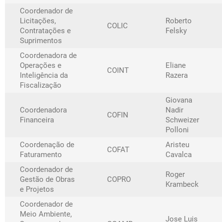
Coordenador de
Licitações,
Roberto
COLIC
Contratações e
Felsky
Suprimentos
Coordenadora de
Operações e
Eliane
COINT
Inteligência da
Razera
Fiscalização
Giovana
Coordenadora
Nadir
COFIN
Financeira
Schweizer
Polloni
Coordenação de
Aristeu
COFAT
Faturamento
Cavalca
Coordenador de
Roger
Gestão de Obras
COPRO
Krambeck
e Projetos
Coordenador de
Meio Ambiente,
Jose Luis