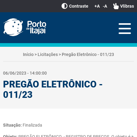
Contraste
+A
-A
Vlibras
Início
>
Licitações
>
Pregão Eletrônico - 011/23
06/06/2023 - 14:00:00
PREGÃO ELETRÔNICO -
011/23
Situação:
Finalizada
Objeto:
PREGÃO ELETRÔNICO. - REGISTRO DE PREÇOS. O objeto é a