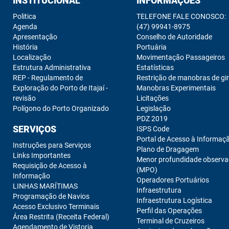
INSTITUCIONAL
INFORMAÇÕES
Politica
TELEFONE FALE CONOSCO:
Agenda
(47) 99941-8975
Apresentação
Conselho de Autoridade
História
Portuária
Localização
Movimentação Passageiros
Estrutura Administrativa
Estatísticas
REP - Regulamento de
Restrição de manobras de gi
Exploração do Porto de Itajaí -
Manobras Experimentais
revisão
Licitações
Polígono do Porto Organizado
Legislação
PDZ 2019
SERVIÇOS
ISPS Code
Portal de Acesso à Informaç
Instruções para Serviços
Plano de Dragagem
Links Importantes
Menor profundidade observ
Requisição de Acesso à
(MPO)
Informação
Operadores Portuários
LINHAS MARÍTIMAS
Infraestrutura
Programação de Navios
Infraestrutura Logística
Acesso Exclusivo Terminais
Perfil das Operações
Área Restrita (Receita Federal)
Terminal de Cruzeiros
Agendamento de Vistoria