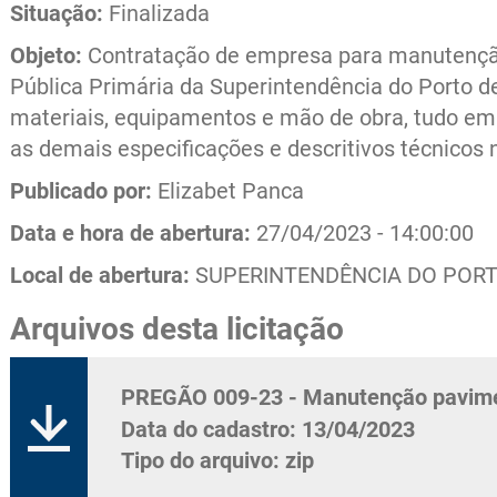
ERAÇÕES
TERMINAL DE CRUZEIROS
CONTRATO
Situação:
Finalizada
EXPLORA
Objeto:
Contratação de empresa para manutenção
PORTUÁRI
Pública Primária da Superintendência do Porto de
COMBATE
materiais, equipamentos e mão de obra, tudo em 
as demais especificações e descritivos técnicos 
Publicado por:
Elizabet Panca
Data e hora de abertura:
27/04/2023 - 14:00:00
Local de abertura:
SUPERINTENDÊNCIA DO PORTO
Arquivos desta licitação
PREGÃO 009-23 - Manutenção pavimen
Data do cadastro: 13/04/2023
Tipo do arquivo: zip