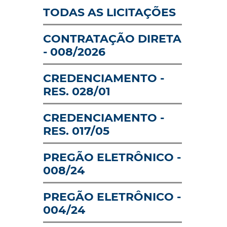
INFRAESTRUTURA
PERFIL DAS OP
TODAS AS LICITAÇÕES
LOGÍSTICA
CONTRATAÇÃO DIRETA
AVISO: RECINTO
CARTILHA DE 
ALFANDEGADO -
- 008/2026
AOS ASSÉDIOS
SISCOMEX
CREDENCIAMENTO -
RES. 028/01
CREDENCIAMENTO -
RES. 017/05
PREGÃO ELETRÔNICO -
008/24
PREGÃO ELETRÔNICO -
004/24