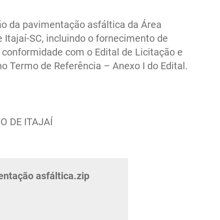
S DE
RESOLUÇÃO QUE
ÇÃO
ESTABELECE AS
 da pavimentação asfáltica da Área
A
CONDIÇÕES DE
OPERAÇÃO DO
 Itajaí-SC, incluindo o fornecimento de
COMPLEXO PORTUÁRIO
conformidade com o Edital de Licitação e
DE ITAJAÍ
no Termo de Referência – Anexo I do Edital.
 DE ITAJAÍ
tação asfáltica.zip